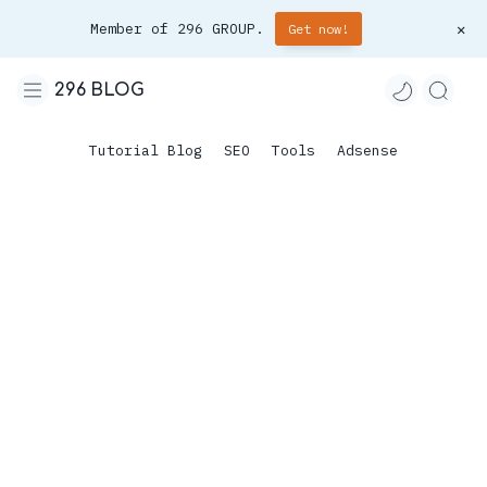
Member of 296 GROUP.
Get now!
296 BLOG