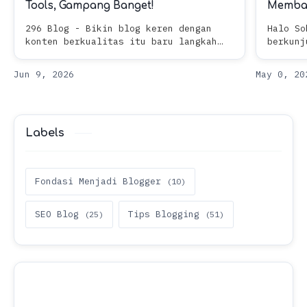
Tools, Gampang Banget!
Memba
296 Blog - Bikin blog keren dengan
Halo So
konten berkualitas itu baru langkah
berkunj
pertama. Langkah krusial berikutnya
sedetik
adalah memastikan blog kamu
tombol 
"kelihatan" oleh mesin pencari seperti
latar b
Google…
Labels
Fondasi Menjadi Blogger
SEO Blog
Tips Blogging