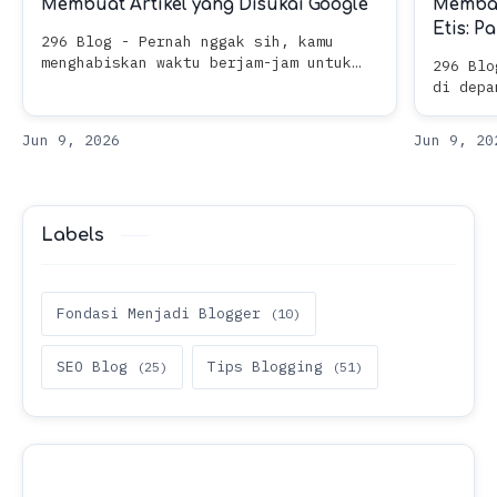
Membuat Artikel yang Disukai Google
Memban
Etis: 
296 Blog - Pernah nggak sih, kamu
menghabiskan waktu berjam-jam untuk
296 Blo
menulis artikel panjang, lengkap, dan
di depa
menurutmu sudah "sempurna", tapi saat
tetap k
dipublikasikan... boro-boro masuk …
writer’
hampir 
Labels
Fondasi Menjadi Blogger
SEO Blog
Tips Blogging