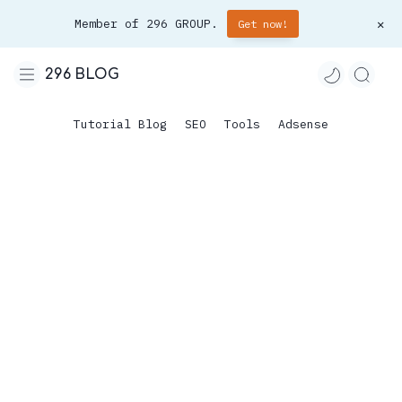
Member of 296 GROUP.
Get now!
296 BLOG