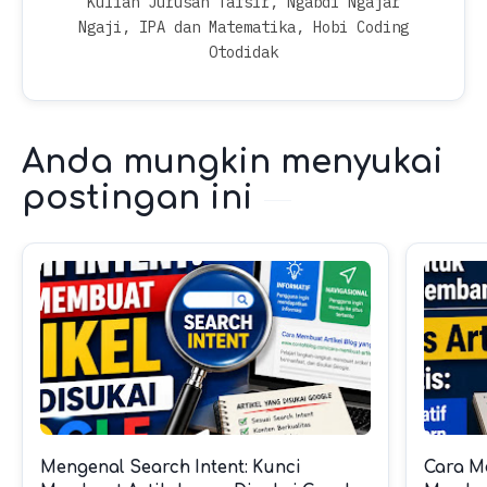
Kuliah Jurusan Tafsir, Ngabdi Ngajar
Ngaji, IPA dan Matematika, Hobi Coding
Otodidak
Anda mungkin menyukai
postingan ini
Mengenal Search Intent: Kunci
Cara M