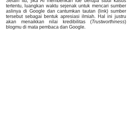
Selain itu, jika AI memberikan ide berupa studi kasus
tertentu, luangkan waktu sejenak untuk mencari sumber
aslinya di Google dan cantumkan tautan (link) sumber
tersebut sebagai bentuk apresiasi ilmiah. Hal ini justru
akan menaikkan nilai kredibilitas (
Trustworthiness
)
blogmu di mata pembaca dan Google.